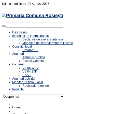
Ultima modificare: 08 August 2026.
Despre noi
Informatii de interes public
Declaratii de avere si interese
Modelele de cereri/formulare tipizate
Consiliul local
Hotarari CL
Anunturi
Anunturi publice
Posturi vacante
GPS Auto
VS 06 WDV
VS 04 ZTK
CASE
Anunturi achizitii
Monitorul Oficial Local
Registratura online
Proiecte
Home