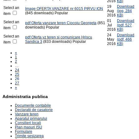
2016
KB
)
19
Download
Select an
Image
OFERTA VANZARE nr 6015 PIRVU ION
Aug
(
jpg,
284
(845 downloads)
Popular
item
2016
KB
)
01
Download
Select an
pdf
Oferta vanzare teren Ciocoiu Georgeta
(851
Jul
(
pdf,
527
downloads)
Popular
item
2016
KB
)
24
Download
Select an
pdf
Oferta vz teren si comunicare Hriscu
May
(
pdf,
466
Sandica 3
(833 downloads)
Popular
item
2016
KB
)
«
1
2
…
24
25
26
27
»
Administratia publica
Documente contabile
Declaratii de casatorie
Vanzare teren
Aparatul primarului
Consilieri locali
Plan masuri ISU
Formulare
Trimite sesizarea